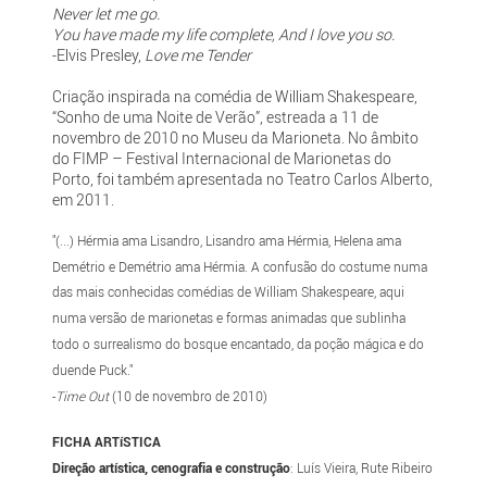
Never let me go.
You have made my life complete, And I love you so.
-Elvis Presley,
Love me Tender
Criação inspirada na comédia de William Shakespeare,
“Sonho de uma Noite de Verão”, estreada a 11 de
novembro de 2010 no Museu da Marioneta. No âmbito
do FIMP – Festival Internacional de Marionetas do
Porto, foi também apresentada no Teatro Carlos Alberto,
em 2011.
"(...) Hérmia ama Lisandro, Lisandro ama Hérmia, Helena ama
Demétrio e Demétrio ama Hérmia. A confusão do costume numa
das mais conhecidas comédias de William Shakespeare, aqui
numa versão de marionetas e formas animadas que sublinha
todo o surrealismo do bosque encantado, da poção mágica e do
duende Puck."
-
Time Out
(10 de novembro de 2010)
FICHA ARTíSTICA
Direção artística, cenografia e construção
: Luís Vieira, Rute Ribeiro