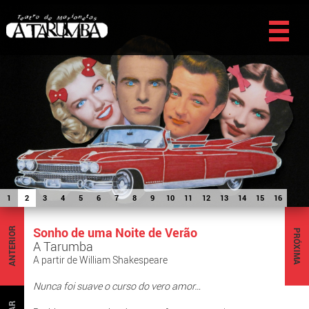
1
2
3
4
5
6
7
8
9
10
11
12
13
14
15
16
Sonho de uma Noite de Verão
ANTERIOR
PRÓXIMA
A Tarumba
A partir de William Shakespeare
Nunca foi suave o curso do vero amor…