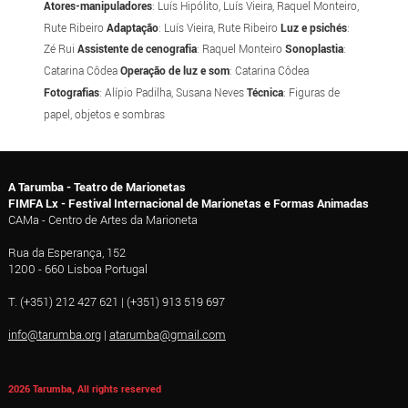
Atores-manipuladores
: Luís Hipólito, Luís Vieira, Raquel Monteiro,
Rute Ribeiro
Adaptação
: Luís Vieira, Rute Ribeiro
Luz e psichés
:
Zé Rui
Assistente de cenografia
: Raquel Monteiro
Sonoplastia
:
Catarina Côdea
Operação de luz e som
: Catarina Côdea
Fotografias
: Alípio Padilha, Susana Neves
Técnica
: Figuras de
papel, objetos e sombras
A Tarumba - Teatro de Marionetas
FIMFA Lx - Festival Internacional de Marionetas e Formas Animadas
CAMa - Centro de Artes da Marioneta
Rua da Esperança, 152
1200 - 660 Lisboa Portugal
T. (+351) 212 427 621 | (+351) 913 519 697
info@tarumba.org
|
atarumba@gmail.com
2026 Tarumba, All rights reserved