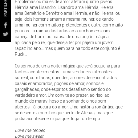
PARTILHAR
Problemas ou males de amor afetam quatro jovens:
Hérmia ama Lisandro, Lisandro ama Hérmia, Helena
ama Demétrio e Demétrio ama Hérmia, e não Helena, ou
seja, dois homens amam a mesma mulher, deixando
uma mulher com muitos pretendentes e outra com muito
poucos... a rainha das fadas ama um homem com
cabeça de burro por causa de uma poção mágica,
aplicada pelo rei, que deseja ter por pajem um jovem
rapaz indiano... mas quem baralha todo este conjunto é
Puck...
Os sonhos de uma noite mágica que será pequena para
tantos acontecimentos... uma verdadeira atmosfera
surreal, com fadas, duendes, amores desencontrados,
casais enamorados, poções de amor, sonhos e
gargalhadas, onde espíritos desafiam o sentido do
verdadeiro amor. Um convite ao prazer, ao riso, ao
mundo do maravilhoso e a sonhar de olhos bem
abertos... à loucura do amor. Uma história romântica que
se desenrola num bosque perto de Atenas, mas que
podia acontecer em qualquer lugar ou tempo.
Love me tender,
Love me sweet,