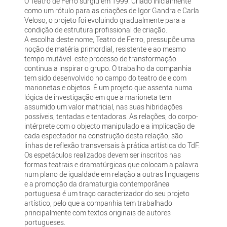
O Teatro de Ferro surgiu em 1999. Criado inicialmente
como um rótulo para as criações de Igor Gandra e Carla
Veloso, o projeto foi evoluindo gradualmente para a
condição de estrutura profissional de criação.
A escolha deste nome, Teatro de Ferro, pressupõe uma
noção de matéria primordial, resistente e ao mesmo
tempo mutável: este processo de transformação
continua a inspirar o grupo. O trabalho da companhia
tem sido desenvolvido no campo do teatro de e com
marionetas e objetos. É um projeto que assenta numa
lógica de investigação em que a marioneta tem
assumido um valor matricial, nas suas hibridações
possíveis, tentadas e tentadoras. As relações, do corpo-
intérprete com o objecto manipulado e a implicação de
cada espectador na construção desta relação, são
linhas de reflexão transversais à prática artística do TdF.
Os espetáculos realizados devem ser inscritos nas
formas teatrais e dramatúrgicas que colocam a palavra
num plano de igualdade em relação a outras linguagens
e a promoção da dramaturgia contemporânea
portuguesa é um traço caracterizador do seu projeto
artístico, pelo que a companhia tem trabalhado
principalmente com textos originais de autores
portugueses.