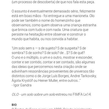
(um processo de descoberta) de que nos fala esta peça.
O assunto é eventualmente demasiado sério, felizmente
está em boas mãos - foi entregue a uma marioneta. Olo
pode ser também o nome do homenzinho que
observamos, como quem observa uma criança estranha
que brinca com tudo e com nada. Uma criatura que
persiste na hesitação entre observar e construir o
mundo que habita, ou nos convida a habitar.
"Um solo sem s — s de sujeito? S de suspeita? S de
sombra? S de sonho? S de solo? de ...$? S de quê?
O uno e o múltiplo, o um e o outro, mostrar e esconder,
conter e ser contido, contar e ser contado, são algumas
das ideias que percorremos nesta criação onde se
adivinham ressonâncias provenientes de universos tão
distintos como o de Jorge Luís Borges, Andrei Tarkovsky,
Ágota Krystóf ou Heiner Muller, entre outros..."
- Igor Gandra
OLO - um solo sobre um solo
estreou no FIMFA Lx14.
BIO