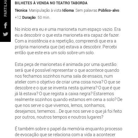
PARTILHAR
BILHETES À VENDA NO TEATRO TABORDA
Técnica
: Manipulação à vista
Idioma
: Sem palavras
Público-alvo
:
+12
Duração
: 50 min.
No início era eu e uma marioneta num espaço vazio. Era
eu a descobrir o que esta marioneta era capaz de fazer.
Com a insistência e a repetição, compreendi que era a
própria marioneta que (se) estava a descobrir. Percebi
então que este era um solo sobre um solo.
Esta peça de marionetas é animada por uma questão:
será que é possível representar o que acontece quando
nos fechamos sozinhos numa sala de ensaios, num
atelier com o objetivo de criar uma coisa nova? O que se
descobre e o que se inventa nesta quimera? O que é que
já lá estava? O que regista a caixa negra? Estaremos
realmente sozinhos quando estamos em cena a solo? De
que nos serve o que vivemos, lemos, sonhamos,
desejamos, tememos... De que nos serve o que já foi feito
por outros, noutros tempos e noutros lugares?
É também sobre o papel da memória enquanto processo
de evocação que se relaciona com a vida a acontecer