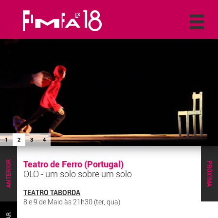
1
2
3
4
Teatro de Ferro (Portugal)
ANTERIOR
PRÓXIMA
OLO - um solo sobre um solo
TEATRO TABORDA
8 e 9 de Maio às 21h30 (ter, qua)