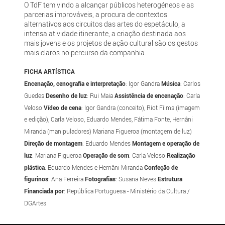
O TdF tem vindo a alcançar públicos heterogéneos e as
parcerias improváveis, a procura de contextos
alternativos aos circuitos das artes do espetáculo, a
intensa atividade itinerante, a criação destinada aos
mais jovens e os projetos de ação cultural são os gestos
mais claros no percurso da companhia.
FICHA ARTÍSTICA
Encenação, cenografia e interpretação
: Igor Gandra
Música
: Carlos
Guedes
Desenho de luz
: Rui Maia
Assistência de encenação
: Carla
Veloso
Vídeo de cena
: Igor Gandra (conceito), Riot Films (imagem
e edição), Carla Veloso, Eduardo Mendes, Fátima Fonte, Hernâni
Miranda (manipuladores) Mariana Figueroa (montagem de luz)
Direção de montagem
: Eduardo Mendes
Montagem e operação de
luz
: Mariana Figueroa
Operação de som
: Carla Veloso
Realização
plástica
: Eduardo Mendes e Hernâni Miranda
Confeção de
figurinos
: Ana Ferreira
Fotografias
: Susana Neves
Estrutura
Financiada por
: República Portuguesa - Ministério da Cultura /
DGArtes