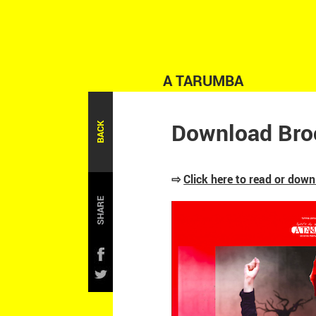
A TARUMBA
Download Bro
BACK
⇨
Click here to read or dow
SHARE