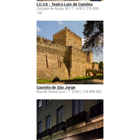
LU.CA - Teatro Luís de Camões
Calçada da Ajuda, 80 / T. (+351) 215 939
100
Castelo de São Jorge
Rua de Santa Cruz / T. (+351) 218 800 620